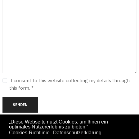
I consent to this website collecting my details through
this form. *
SENDEN
„Diese Webseite nutzt Cookies, um Ihnen ein
optimales Nutzererlebnis zu bieten.“
Impressum
Sitemap
Cookie
Datenschutzerklärung
Sitemap
Cookies-Richtlinie
Datenschutzerklärung
HTML
Richtlinie