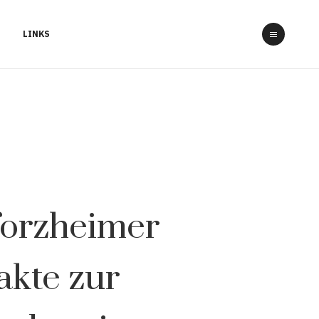
LINKS
forzheimer
kte zur