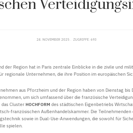
ischen Verteidigungsi
24. NOVEMBER 2025
ZUGRIFFE: 693
 der Region hat in Paris zentrale Einblicke in die zivile und mili
 für regionale Unternehmen, die ihre Position im europäischen S
ehmen aus Pforzheim und der Region haben von Dienstag bis 
lgenommen, um sich umfassend über die französische Verteidigu
h das Cluster
HOCHFORM
des städtischen Eigenbetriebs Wirtsch
utsch-französischen Außenhandelskammer. Die Teilnehmenden er
gungstechnik sowie in Dual-Use-Anwendungen, die sowohl für Sich
le spielen.