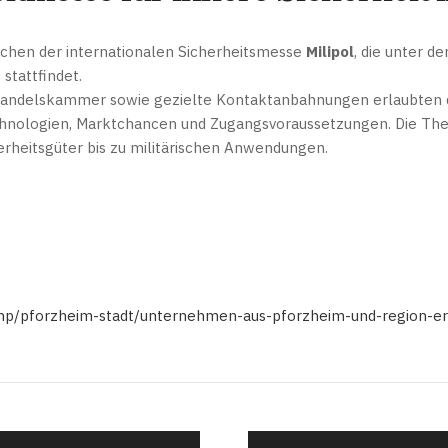
ichen der internationalen Sicherheitsmesse
Milipol
, die unter d
stattfindet.
andelskammer sowie gezielte Kontaktanbahnungen erlaubten
Technologien, Marktchancen und Zugangsvoraussetzungen. Die The
erheitsgüter bis zu militärischen Anwendungen.
x.php/pforzheim-stadt/unternehmen-aus-pforzheim-und-region-e