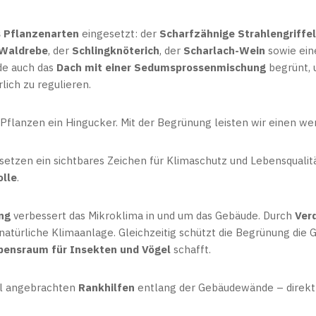
s Pflanzenarten
eingesetzt: der
Scharfzähnige Strahlengriffel
Waldrebe
, der
Schlingknöterich
, der
Scharlach-Wein
sowie ei
de auch das
Dach mit einer Sedumsprossenmischung
begrünt, 
ich zu regulieren.
 Pflanzen ein Hingucker. Mit der Begrünung leisten wir einen we
 setzen ein sichtbares Zeichen für Klimaschutz und Lebensqualitä
lle
.
ng
verbessert das Mikroklima in und um das Gebäude. Durch
Ver
natürliche Klimaanlage. Gleichzeitig schützt die Begrünung die
bensraum für Insekten und Vögel
schafft.
ll angebrachten
Rankhilfen
entlang der Gebäudewände – direk