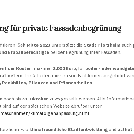
ng für private Fassadenbegrünung
itieren: Seit
Mitte 2023
unterstützt die
Stadt Pforzheim
auch
und Erbbauberechtigte
bei der Begrünung ihrer Fassaden.
ent der Kosten
, maximal
2.000 Euro
, für
boden- oder wandgeb
ratmetern
. Die Arbeiten müssen von Fachfirmen ausgeführt w
 Rankhilfen, Pflanzen und Pflanzarbeiten
.
n noch bis
31. Oktober 2025
gestellt werden. Alle Information
t
sind auf der städtischen Website abrufbar unter
/massnahmen/klimafolgenanpassung.html
Pforzheim, wie
klimafreundliche Stadtentwicklung
und
ästheti