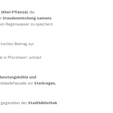
 (Kiwi-Pflanze)
, die
ne
Staudenmischung namens
um Regenwasser zu speichern
rtvollen Beitrag zur
t in Pforzheim“, erklärt
dunstungskühle und
 Gebäudefassade vor
Starkregen,
t gegenüber der
Stadtbibliothek