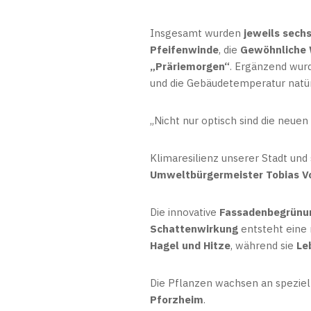
Insgesamt wurden
jeweils sech
Pfeifenwinde
, die
Gewöhnliche 
„Präriemorgen“
. Ergänzend wur
und die Gebäudetemperatur natürl
„Nicht nur optisch sind die neuen
Klimaresilienz unserer Stadt und
Umweltbürgermeister Tobias Vo
Die innovative
Fassadenbegrünu
Schattenwirkung
entsteht eine 
Hagel und Hitze
, während sie
Le
Die Pflanzen wachsen an spezie
Pforzheim
.