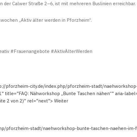
 der Calwer Straße 2–6, ist mit mehreren Buslinien erreichbar.
swochen „Aktiv älter werden in Pforzheim“.
ativ #Frauenangebote #AktivÄlterWerden
p://pforzheim-city.de/index.php/pforzheim-stadt/naehworksho
1" title="FAQ: Nähworkshop „Bunte Taschen nähen“" aria-labe
te 2 von 2)" rel="next"> Weiter
x.php/pforzheim-stadt/naehworkshop-bunte-taschen-naehen-im-