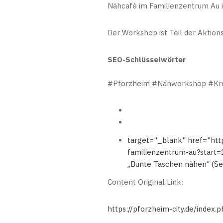
Nähcafé im Familienzentrum Au in
Der Workshop ist Teil der Aktion
SEO-Schlüsselwörter
#Pforzheim #Nähworkshop #Kre
target="_blank" href="htt
familienzentrum-au?start=
„Bunte Taschen nähen“ (Sei
Content Original Link:
https://pforzheim-city.de/inde