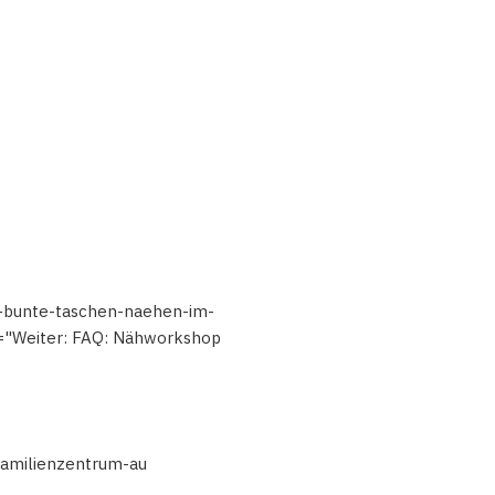
p-bunte-taschen-naehen-im-
l="Weiter: FAQ: Nähworkshop
familienzentrum-au