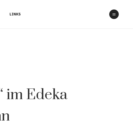
LINKS
e“ im Edeka
nn