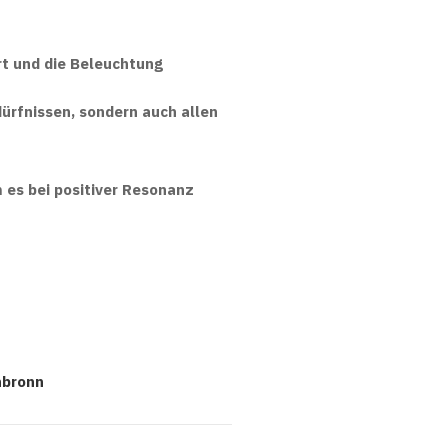
rt
und die
Beleuchtung
ürfnissen, sondern auch allen
m es bei positiver Resonanz
nbronn