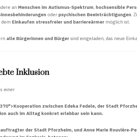
ondere an
Menschen im Autismus-Spektrum
,
hochsensible Per
Sinnesbehinderungen
oder
psychischen Beeinträchtigungen
. Z
n dem
Einkaufen stressfreier und barriereärmer
möglich ist.
ern
alle Bürgerinnen und Bürger
sind eingeladen, das neue Eink
ebte Inklusion
is einer
370">Kooperation zwischen Edeka Fedele, der Stadt Pforzh
ion auch im Alltag konkret erlebbar
sein kann.
auftragter der Stadt Pforzheim
, und
Anne Marie Rouvière-Pe