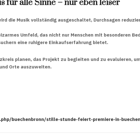
s für alle Sinne – nur eben leiser
ird die
Musik vollständig ausgeschaltet
,
Durchsagen reduzie
eizarmes Umfeld
, das nicht nur Menschen mit besonderen Bed
suchern
eine ruhigere Einkaufserfahrung
bietet.
zkreis planen, das Projekt zu
begleiten und zu evaluieren
, u
und Orte
auszuweiten.
x.php/buechenbronn/stille-stunde-feiert-premiere-in-bueche