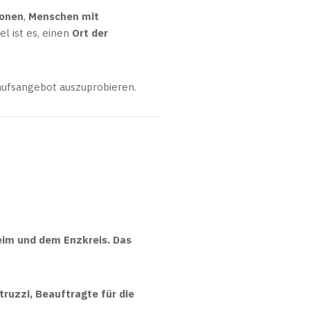
sonen
,
Menschen mit
iel ist es, einen
Ort der
aufsangebot auszuprobieren.
eim und dem Enzkreis. Das
truzzi
,
Beauftragte für die