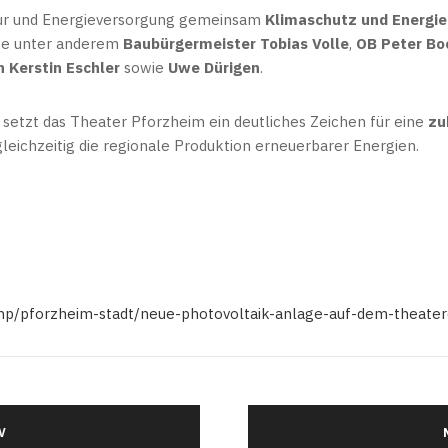
ltur und Energieversorgung gemeinsam
Klimaschutz und Energie
be unter anderem
Baubürgermeister Tobias Volle
,
OB Peter Bo
 Kerstin Eschler
sowie
Uwe Dürigen
.
 setzt das Theater Pforzheim ein deutliches Zeichen für eine
zu
gleichzeitig die regionale Produktion erneuerbarer Energien.
.php/pforzheim-stadt/neue-photovoltaik-anlage-auf-dem-theate
V