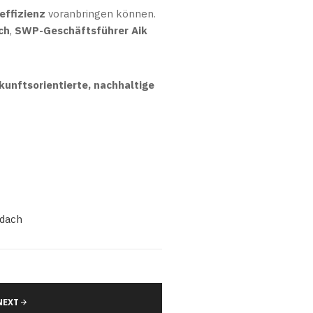
effizienz
voranbringen können.
ch
,
SWP-Geschäftsführer Aik
kunftsorientierte, nachhaltige
rdach
NEXT