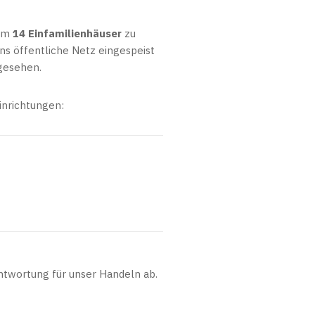
 um
14 Einfamilienhäuser
zu
ins öffentliche Netz eingespeist
rgesehen.
inrichtungen:
ntwortung für unser Handeln ab.