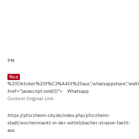
PM
%20Oktober%20f%C3%A4llt%20aus','whatsappshare','width
href="javascript:void(0)">
Whatsapp
Content Original Link:
https://pforzheim-city.de/index.php/pforzheim-
stadt/wochenmarkt-in-der-wittelsbacher-strasse-faellt-
aus