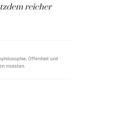
otzdem reicher
sephilosophie, Offenheit und
sen mussten.