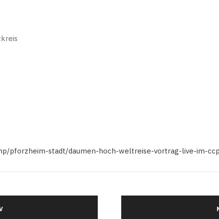
kreis
.php/pforzheim-stadt/daumen-hoch-weltreise-vortrag-live-im-cc
V