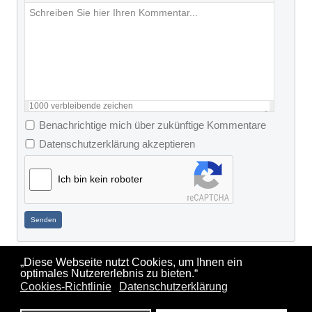
1000
verbleibende zeichen
Benachrichtige mich über zukünftige Kommentare
Datenschutzerklärung akzeptieren
Ich bin kein roboter
Senden
„Diese Webseite nutzt Cookies, um Ihnen ein
optimales Nutzererlebnis zu bieten.“
Impressum
Sitemap
Cookie
Datenschutzerklärung
Sitemap
Cookies-Richtlinie
Datenschutzerklärung
HTML
Richtlinie