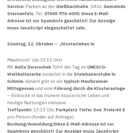
Service:
Parken an der
Gießbachhalle
. Infos:
Gemeinde
Sternenfels
, Tel.
07045 970-4000
,
Diese E-Mail-
Adresse ist vor Spambots geschützt! Zur Anzeige
muss JavaScript eingeschaltet sein.
.
Sonntag, 12. Oktober – „Klosterleben in
Maulbronn“ (ab 10:15 Uhr)
Mit
Anita Dworschak
führt der Tag im
UNESCO-
Weltkulturerbe
zunächst in die
Steinhauerstube in
Schmie
, danach gibt es ein
typisch Maulbronner
Mittagessen
und eine
Führung durch die Klosteranlage
– Einblicke in das frühere klösterliche Leben und
heutige Nutzungen inklusive.
Treffpunkt:
10:15 Uhr,
Parkplatz Tiefer See
.
Preis:
44 €
pro Person (Kinder auf Anfrage).
Buchung/Anmeldung:
Diese E-Mail-Adresse ist vor
Spambots geschützt! Zur Anzeige muss JavaScript