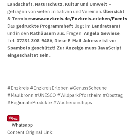
Landschaft, Naturschutz, Kultur und Umwelt
–
getragen von vielen Initiativen und Vereinen.
Übersicht
& Termine:
www.enzkreis.de/Enzkreis-erleben/Events
.
Das
gedruckte Programmheft
liegt im
Landratsamt
und in den
Rathäusern
aus. Fragen:
Angela Gewiese
,
Tel.
07231 308-9486
,
Diese E-Mail-Adresse ist vor
Spambots geschützt! Zur Anzeige muss JavaScript
eingeschaltet sein.
.
#Enzkreis #EnzkreisErleben #GenussScheune
#Maulbronn #UNESCO #WildparkPforzheim #Obsttag
#RegionaleProdukte #Wochenendtipps
Whatsapp
Content Original Link: