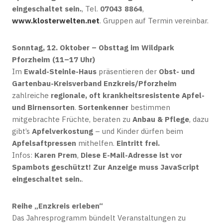
eingeschaltet sein.
, Tel.
07043 8864
,
www.klosterwelten.net
. Gruppen auf Termin vereinbar.
Sonntag, 12. Oktober – Obsttag im Wildpark
Pforzheim (11–17 Uhr)
Im
Ewald-Steinle-Haus
präsentieren der
Obst- und
Gartenbau-Kreisverband Enzkreis/Pforzheim
zahlreiche
regionale, oft krankheitsresistente Apfel-
und Birnensorten
.
Sortenkenner
bestimmen
mitgebrachte Früchte, beraten zu
Anbau & Pflege
, dazu
gibt’s
Apfelverkostung
– und Kinder dürfen beim
Apfelsaftpressen
mithelfen.
Eintritt frei.
Infos:
Karen Prem
,
Diese E-Mail-Adresse ist vor
Spambots geschützt! Zur Anzeige muss JavaScript
eingeschaltet sein.
.
Reihe „Enzkreis erleben“
Das Jahresprogramm bündelt Veranstaltungen zu