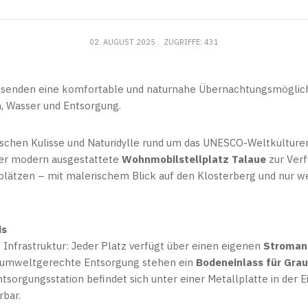
02. AUGUST 2025
ZUGRIFFE: 431
senden eine komfortable und naturnahe Übernachtungsmöglichk
m, Wasser und Entsorgung.
ischen Kulisse und Naturidylle rund um das UNESCO-Weltkultur
er modern ausgestattete
Wohnmobilstellplatz Talaue
zur Verf
kplätzen – mit malerischem Blick auf den Klosterberg und nur w
is
e Infrastruktur: Jeder Platz verfügt über einen eigenen
Stroman
e umweltgerechte Entsorgung stehen ein
Bodeneinlass für Gra
ntsorgungsstation befindet sich unter einer Metallplatte in der 
rbar.