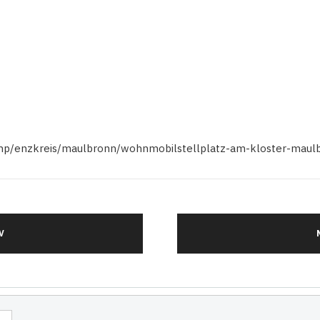
x.php/enzkreis/maulbronn/wohnmobilstellplatz-am-kloster-mau
V