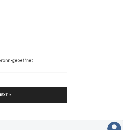
lbronn-geoeffnet
NEXT