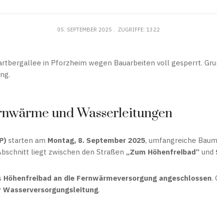
05. SEPTEMBER 2025
ZUGRIFFE: 1322
rtbergallee in Pforzheim wegen Bauarbeiten voll gesperrt. Grun
ng.
ernwärme und Wasserleitungen
P)
starten am
Montag, 8. September 2025
, umfangreiche Bau
Abschnitt liegt zwischen den Straßen
„Zum Höhenfreibad“
und
s
Höhenfreibad an die Fernwärmeversorgung angeschlossen
.
r Wasserversorgungsleitung
.