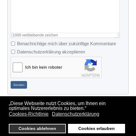
1000
verbleibende zeichen
Benachrichtige mich über zukünftige Kommentare
Datenschutzerklärung akzeptieren
Ich bin kein roboter
Senden
„Diese Webseite nutzt Cookies, um Ihnen ein
optimales Nutzererlebnis zu bieten.“
Impressum
Sitemap
Cookie
Datenschutzerklärung
Sitemap
Cookies-Richtlinie
Datenschutzerklärung
HTML
Richtlinie
Cookies ablehnen
Cookies erlauben